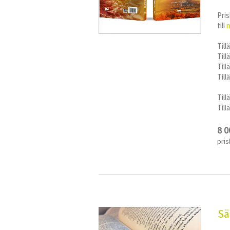
Pris
till
m
Till
Til
Till
Til
Till
Till
8 0
pris
Sä