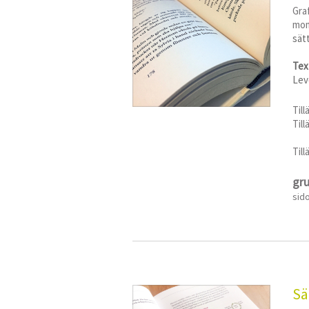
Gra
mom
sät
Tex
Lev
Til
Til
Til
gr
sid
Sä