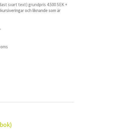
dast svart text) grundpris 4.500 SEK +
 kursiveringar och liknande som är
.
 moms
abok)