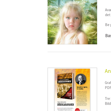
Ava
det 
Be 
Bas
An
​Gra
PDF 
Tre
Bild