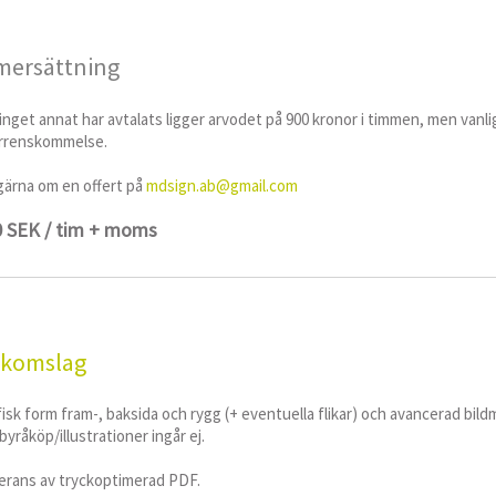
mersättning
inget annat har avtalats ligger arvodet på 900 kronor i timmen, men vanl
rrenskommelse.
gärna om en offert på
mdsign.ab@gmail.com
 SEK / tim + moms
komslag
isk form fram-, baksida och rygg (+ eventuella flikar) och avancerad bild
byråköp/illustrationer ingår ej.
erans av tryckoptimerad PDF.