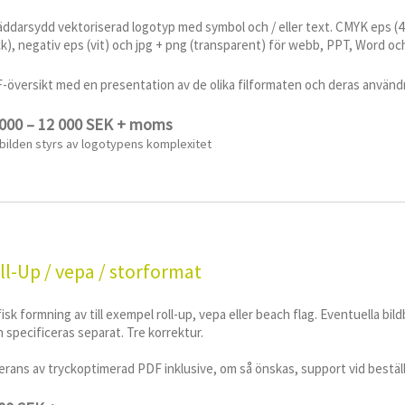
räddarsydd vektoriserad logotyp med symbol och / eller text. CMYK eps (4-f
ck), negativ eps (vit) och jpg + png (transparent) för webb, PPT, Word oc
-översikt med en presentation av de olika filformaten och deras använ
 000 – 12 000 SEK + moms
sbilden styrs av logotypens komplexitet
ll-Up / vepa / storformat
isk formning av till exempel roll-up, vepa eller beach flag. Eventuella bild
 specificeras separat. Tre korrektur.
rans av tryckoptimerad PDF inklusive, om så önskas, support vid beställ