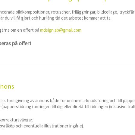
ncerade bildkompositioner, retuscher, friläggningar, bildcollage, tryckfär
är du vill få gjort och hur lång tid det arbetet kommer att ta.
gärna om en offert på
mdsign.ab@gmail.com
eras på offert
nons
fisk formgivning av annons både för online marknadsföring och till papp
(papperstidning) antingen till dig eller direkt till tidningen (inklusive traff
 korrektursvängar.
byråköp och eventuella illustrationer ingår ej.