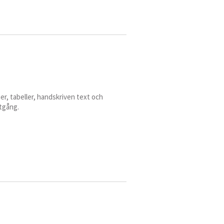
ner, tabeller, handskriven text och
åtgång.