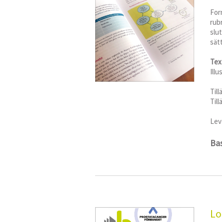
For
rubr
slu
sät
Tex
Illu
Til
Til
Lev
Bas
Lo