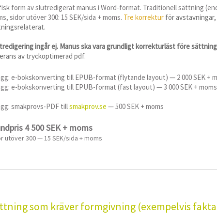
fisk form av slutredigerat manus i Word-format. Traditionell sättning (en
s, sidor utöver 300: 15 SEK/sida + moms.
Tre korrektur
för avstavningar,
tningsrelaterat.
tredigering ingår ej. Manus ska vara grundligt korrekturläst före sättning
erans av tryckoptimerad pdf.
lägg: e-bokskonverting till EPUB-format (flytande layout) — 2 000 SEK +
lägg: e-bokskonverting till EPUB-format (fast layout) — 3 000 SEK + moms
lägg: smakprovs-PDF till
smakprov.se
— 500 SEK + moms
undpris 4 500 SEK + moms
or utöver 300 — 15 SEK/sida + moms
ttning som kräver formgivning (exempelvis fakt