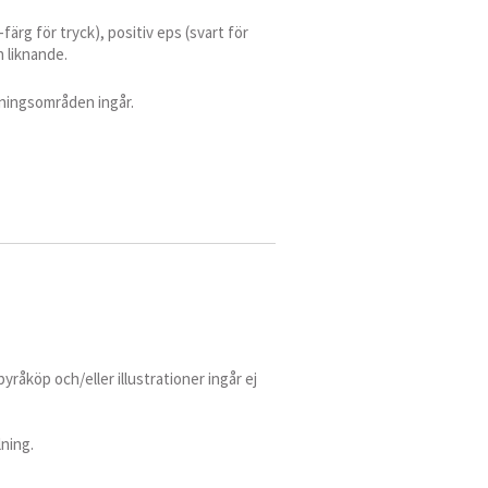
ärg för tryck), positiv eps (svart för
h liknande.
dningsområden ingår.
byråköp och/eller illustrationer ingår ej
ning.