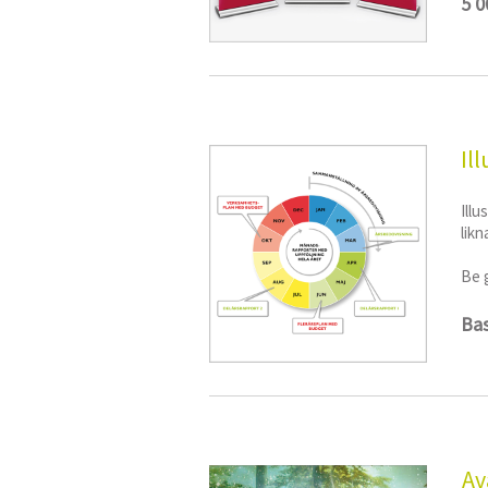
5 0
Il
Illu
likn
Be 
Bas
Av