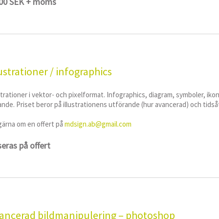
00 SEK​ + moms
lustrationer / infographics
strationer i vektor- och pixelformat. Infographics, diagram, symboler, iko
ande. Priset beror på illustrationens utförande (hur avancerad) och tids
gärna om en offert på
mdsign.ab@gmail.com
eras på offert
ancerad bildmanipulering – photoshop