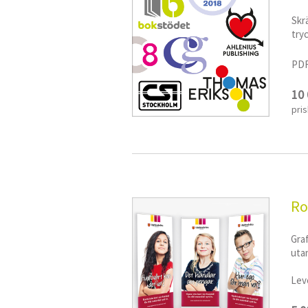
​Sk
try
PDF
10
pri
Ro
Graf
utan
Leve