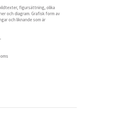
ldtexter, figursättning, olika
ioner och diagram. Grafisk form av
ingar och liknande som är
.
 moms