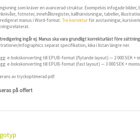
mgivning som kräver en avancerad struktur. Exempelvis infogade bilder, bi
iknivåer, fotnoter, innehållsregister, källhänvisningar, tabeller, illustrat
tredigerat manus i Word-format.
Tre korrektur
för avstavningar, kursiver
tningsrelaterat.
tredigering ingår ej. Manus ska vara grundligt korrekturläst före sättning
strationer/infographics separat specifikation, kika i listan längre ner.
lägg: e-bokskonverting till EPUB-format (flytande layout) — 2 000 SEK +
lägg: e-bokskonverting till EPUB-format (fast layout) — 3 000 SEK + moms
erans av tryckoptimerad pdf.
eras på offert
gotyp