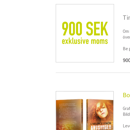
Ti
​Om 
öve
Be 
900
Bo
Graf
Bild
Lev