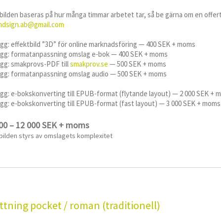
bilden baseras på hur många timmar arbetet tar, så be gärna om en offert
dsign.ab@gmail.com
ägg: effektbild ”3D” för online marknadsföring — 400 SEK + moms
lägg: formatanpassning omslag e-bok — 400 SEK + moms
ägg: smakprovs-PDF till
smakprov.se
— 500 SEK + moms
lägg: formatanpassning omslag audio — 500 SEK + moms
ägg: e-bokskonverting till EPUB-format (flytande layout) — 2 000 SEK +
ägg: e-bokskonverting till EPUB-format (fast layout) — 3 000 SEK + moms
00 – 12 000 SEK + moms
bilden styrs av omslagets komplexitet
ttning pocket / roman (traditionell)